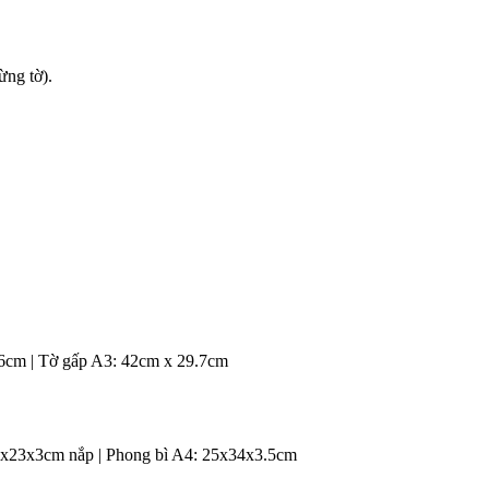
ừng tờ).
9.6cm | Tờ gấp A3: 42cm x 29.7cm
16x23x3cm nắp | Phong bì A4: 25x34x3.5cm