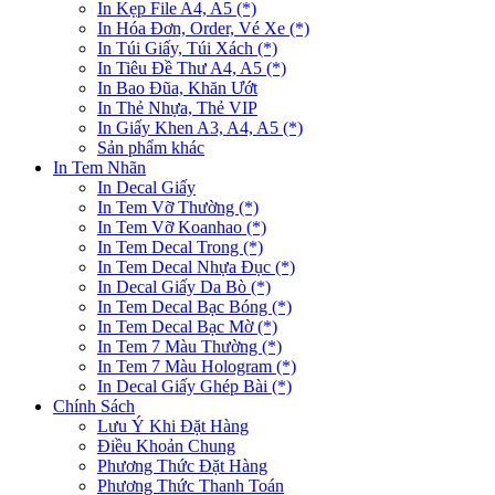
In Kẹp File A4, A5 (*)
In Hóa Đơn, Order, Vé Xe (*)
In Túi Giấy, Túi Xách (*)
In Tiêu Đề Thư A4, A5 (*)
In Bao Đũa, Khăn Ướt
In Thẻ Nhựa, Thẻ VIP
In Giấy Khen A3, A4, A5 (*)
Sản phẩm khác
In Tem Nhãn
In Decal Giấy
In Tem Vỡ Thường (*)
In Tem Vỡ Koanhao (*)
In Tem Decal Trong (*)
In Tem Decal Nhựa Đục (*)
In Decal Giấy Da Bò (*)
In Tem Decal Bạc Bóng (*)
In Tem Decal Bạc Mờ (*)
In Tem 7 Màu Thường (*)
In Tem 7 Màu Hologram (*)
In Decal Giấy Ghép Bài (*)
Chính Sách
Lưu Ý Khi Đặt Hàng
Điều Khoản Chung
Phương Thức Đặt Hàng
Phương Thức Thanh Toán