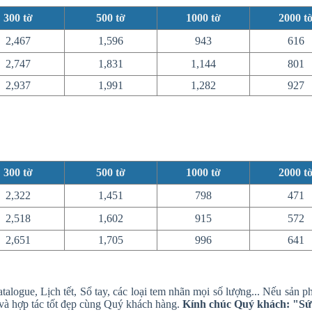
300
tờ
500
tờ
1000
tờ
2000
t
2,467
1,596
943
616
2,747
1,831
1,144
801
2,937
1,991
1,282
927
300
tờ
500
tờ
1000
tờ
2000
t
2,322
1,451
798
471
2,518
1,602
915
572
2,651
1,705
996
641
atalogue, Lịch tết, Sổ tay, các loại tem nhãn mọi số lượng... Nếu sả
 và hợp tác tốt đẹp cùng Quý khách hàng.
Kính chúc Quý khách: "Sức