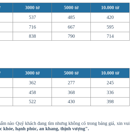
ờ
3000
tờ
5000
tờ
10.000
tờ
537
485
420
716
667
595
838
790
714
ờ
3000
tờ
5000
tờ
10.000
tờ
362
277
245
458
368
336
522
430
398
n phẩm nào Quý khách đang tìm nhưng không có trong bảng giá, xin vui
 khỏe, hạnh phúc, an khang, thịnh vượng".