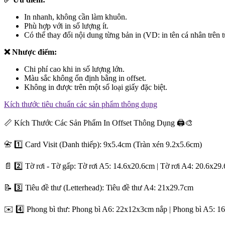
In nhanh, không cần làm khuôn.
Phù hợp với in số lượng ít.
Có thể thay đổi nội dung từng bản in (VD: in tên cá nhân trên t
❌ Nhược điểm:
Chi phí cao khi in số lượng lớn.
Màu sắc không ổn định bằng in offset.
Không in được trên một số loại giấy đặc biệt.
Kích thước tiêu chuẩn các sản phẩm thông dụng
📏 Kích Thước Các Sản Phẩm In Offset Thông Dụng 🖨️🎨
📇 1️⃣ Card Visit (Danh thiếp): 9x5.4cm (Tràn xén 9.2x5.6cm)
📄 2️⃣ Tờ rơi - Tờ gấp: Tờ rơi A5: 14.6x20.6cm | Tờ rơi A4: 20.6x2
📝 3️⃣ Tiêu đề thư (Letterhead): Tiêu đề thư A4: 21x29.7cm
✉️ 4️⃣ Phong bì thư: Phong bì A6: 22x12x3cm nắp | Phong bì A5: 