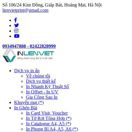
Số 106/24 Kim Đồng, Giáp Bát, Hoàng Mai, Hà Nội
lienvietprint@gmail.com
0934947888 - 02422828999
Dịch vụ in ấn
Về chúng tôi
Dịch vụ thiết kế
In Nhanh Kỹ Thuật Số
In Offset - In UV
Gia Công Sau In
Khuyến mại (*)
In Ghép Bài
In Card Visit, Voucher
In Tờ Rơi Tổng Hợp (*)
In Catalogue A4, A5 (*)
In Phong Bì A4, A5, A6 (*)