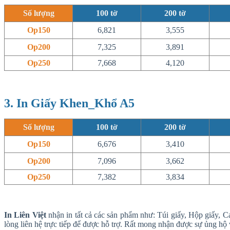
Số lượng
100
tờ
200
tờ
Op150
6,821
3,555
Op200
7,325
3,891
Op250
7,668
4,120
3. In Giấy Khen_Khổ A5
Số lượng
100
tờ
200
tờ
Op150
6,676
3,410
Op200
7,096
3,662
Op250
7,382
3,834
In Liên Việt
nhận in tất cả các sản phẩm như: Túi giấy, Hộp giấy, C
lòng liên hệ trực tiếp để được hỗ trợ. Rất mong nhận được sự ủng hộ