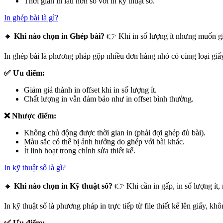
Thời gian in lâu hơn so với in kỹ thuật số.
In ghép bài là gì?
🔹
Khi nào chọn in Ghép bài?
👉 Khi in số lượng ít nhưng muốn giá
In ghép bài là phương pháp gộp nhiều đơn hàng nhỏ có cùng loại giấy,
✅ Ưu điểm:
Giảm giá thành in offset khi in số lượng ít.
Chất lượng in vẫn đảm bảo như in offset bình thường.
❌ Nhược điểm:
Không chủ động được thời gian in (phải đợi ghép đủ bài).
Màu sắc có thể bị ảnh hưởng do ghép với bài khác.
Ít linh hoạt trong chỉnh sửa thiết kế.
In kỹ thuật số là gì?
🔹
Khi nào chọn in Kỹ thuật số?
👉 Khi cần in gấp, in số lượng ít, 
In kỹ thuật số là phương pháp in trực tiếp từ file thiết kế lên giấy, k
✅ Ưu điểm: