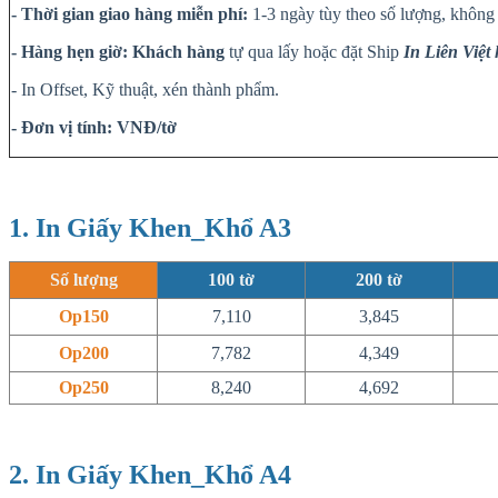
- Thời gian giao hàng miễn phí:
1-3 ngày tùy theo số lượng, không 
- Hàng hẹn giờ:
Khách hàng
tự qua lấy hoặc đặt Ship
In Liên Việt
- In Offset, Kỹ thuật, xén thành phẩm.
- Đơn vị tính: VNĐ/tờ
1. In Giấy Khen_Khổ A3
Số lượng
100
tờ
200
tờ
Op150
7,110
3,845
Op200
7,782
4,349
Op250
8,240
4,692
2. In Giấy Khen_Khổ A4