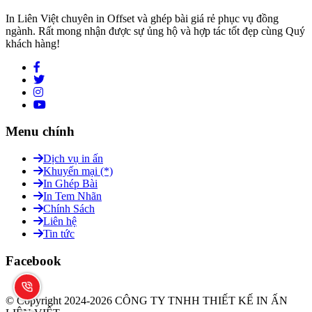
In Liên Việt chuyên in Offset và ghép bài giá rẻ phục vụ đồng
ngành. Rất mong nhận được sự ủng hộ và hợp tác tốt đẹp cùng Quý
khách hàng!
Menu chính
Dịch vụ in ấn
Khuyến mại (*)
In Ghép Bài
In Tem Nhãn
Chính Sách
Liên hệ
Tin tức
Facebook
© Copyright 2024-2026 CÔNG TY TNHH THIẾT KẾ IN ẤN