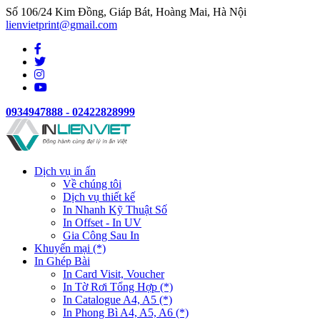
Số 106/24 Kim Đồng, Giáp Bát, Hoàng Mai, Hà Nội
lienvietprint@gmail.com
0934947888 - 02422828999
Dịch vụ in ấn
Về chúng tôi
Dịch vụ thiết kế
In Nhanh Kỹ Thuật Số
In Offset - In UV
Gia Công Sau In
Khuyến mại (*)
In Ghép Bài
In Card Visit, Voucher
In Tờ Rơi Tổng Hợp (*)
In Catalogue A4, A5 (*)
In Phong Bì A4, A5, A6 (*)