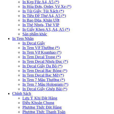
In Kẹp File A4, A5 (*)
In Hóa Đơn, Order, Vé Xe (*)
In Túi Giấy, Túi Xách (*)
In Tiêu Đề Thư A4, A5 (*)
In Bao Đũa, Khăn Ướt
In Thẻ Nhựa, Thẻ VIP
In Giấy Khen A3, A4, A5 (*)
Sản phẩm khác
In Tem Nhãn
In Decal Giấy
In Tem Vỡ Thường (*)
In Tem Vỡ Koanhao (*)
In Tem Decal Trong (*)
In Tem Decal Nhựa Đục (*)
In Decal Giấy Da Bò (*)
In Tem Decal Bạc Bóng (*)
In Tem Decal Bạc Mờ (*)
In Tem 7 Màu Thường (*)
In Tem 7 Màu Hologram (*)
In Decal Giấy Ghép Bài (*)
Chính Sách
Lưu Ý Khi Đặt Hàng
Điều Khoản Chung
Phương Thức Đặt Hàng
Phương Thức Thanh Toán