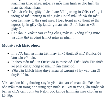
giác màu khác nhau, ngoài ra mỗi màn hình sẽ cho hiển thị
màu sắc khác nhau.
Bề mặt các loại giấy khác nhau: Ví dụ trong in Offset cùng 1
thông số màu nhưng in trên giấy Op thì màu tối và sỉn màu
còn trên giấy C thì sáng màu. Hoặc trong in kỹ thuật số thì
ngược lại in giấy Op lại sáng màu rực rỡ hơn hẳn so với in
giấy C.
Các lần in khác nhau không cùng máy in, không cùng mực
và cùng thợ in cũng là một nguyên nhân...
Một số cách khắc phục:
In trước bản test màu trên máy in kỹ thuật số như Konica để
làm căn cứ màu.
In theo mẫu màu in Offset đã in trước đó. Điều kiện File thiết
kế phải cùng thông số màu in lần trước đó.
Yêu cầu khách hàng duyệt màu tại xưởng và ký vào bản đã
duyệt để in.
Với các đơn hàng thường xuyên yêu cầu cao về màu sắc: Để đảm
bảo mẫu màu trong tình trạng đẹp nhất, sau khi in xong lần trước cất
bản in chưa cán trong túi Nilon bọc kín để làm mẫu màu cho lần in
kế tiếp.