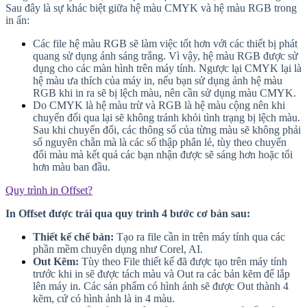
Sau đây là sự khác biệt giữa hệ màu CMYK và hệ màu RGB trong
in ấn:
Các file hệ màu RGB sẽ làm việc tốt hơn với các thiết bị phát
quang sử dụng ánh sáng trắng. Vì vậy, hệ màu RGB được sử
dụng cho các màn hình trên máy tính. Ngược lại CMYK lại là
hệ màu ưa thích của máy in, nếu bạn sử dụng ảnh hệ màu
RGB khi in ra sẽ bị lệch màu, nên cần sử dụng màu CMYK.
Do CMYK là hệ màu trừ và RGB là hệ màu cộng nên khi
chuyển đổi qua lại sẽ không tránh khỏi tình trạng bị lệch màu.
Sau khi chuyển đổi, các thông số của từng màu sẽ không phải
số nguyên chẵn mà là các số thập phân lẻ, tùy theo chuyển
đổi màu mà kết quả các bạn nhận được sẽ sáng hơn hoặc tối
hơn màu ban đầu.
Quy trình in Offset?
In Offset được trải qua quy trình 4 bước cơ bản sau:
Thiết kế chế bản:
Tạo ra file cần in trên máy tính qua các
phần mềm chuyên dụng như Corel, AI.
Out Kẽm:
Tùy theo File thiết kế đã được tạo trên máy tính
trước khi in sẽ được tách màu và Out ra các bản kẽm để lắp
lên máy in. Các sản phẩm có hình ảnh sẽ được Out thành 4
kẽm, cứ có hình ảnh là in 4 màu.