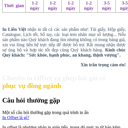
1-2
1-2
1-2
1-2
3-5
3-5
Thời
_
gian
ngày
ngày
ngày
ngày
ngày
ngà
In Liên Việt
nhận in tất cả các sản phẩm như: Túi giấy, Hộp giấy,
Catalogue, Lịch tết, Sổ tay, các loại tem nhãn mọi số lượng... Nếu
sản phẩm nào Quý khách đang tìm nhưng không có trong bảng giá,
xin vui lòng liên hệ trực tiếp để được hỗ trợ. Rất mong nhận được
sự ủng hộ và hợp tác tốt đẹp cùng Quý khách hàng.
Kính chúc
Quý khách: "Sức khỏe, hạnh phúc, an khang, thịnh vượng".
Xin trân trọng cảm ơn!
Chuyên in Offset và ghép bài giá rẻ
phục vụ đồng ngành
Câu hỏi thường gặp
Một số câu hỏi thường gặp trong quá trình in ấn
In Offset là gì?
In offset là phương pháp in gián tiếp, trong đó mực in từ bản kẽm