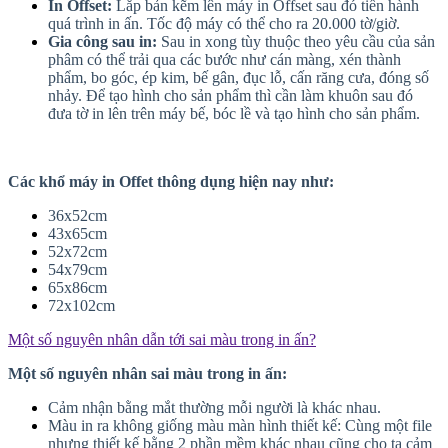
In Offset:
Lắp bản kẽm lên máy in Offset sau đó tiến hành
quá trình in ấn. Tốc độ máy có thể cho ra 20.000 tờ/giờ.
Gia công sau in:
Sau in xong tùy thuộc theo yêu cầu của sản
phâm có thể trải qua các bước như cán màng, xén thành
phẩm, bo góc, ép kim, bế gân, đục lỗ, cấn răng cưa, đóng số
nhảy. Để tạo hình cho sản phẩm thì cần làm khuôn sau đó
đưa tờ in lên trên máy bế, bóc lề và tạo hình cho sản phẩm.
Các khổ máy in Offet thông dụng hiện nay như:
36x52cm
43x65cm
52x72cm
54x79cm
65x86cm
72x102cm
Một số nguyên nhân dẫn tới sai màu trong in ấn?
Một số nguyên nhân sai màu trong in ấn:
Cảm nhận bằng mắt thường mỗi người là khác nhau.
Màu in ra không giống màu màn hình thiết kế: Cùng một file
nhưng thiết kế bằng 2 phần mềm khác nhau cũng cho ta cảm