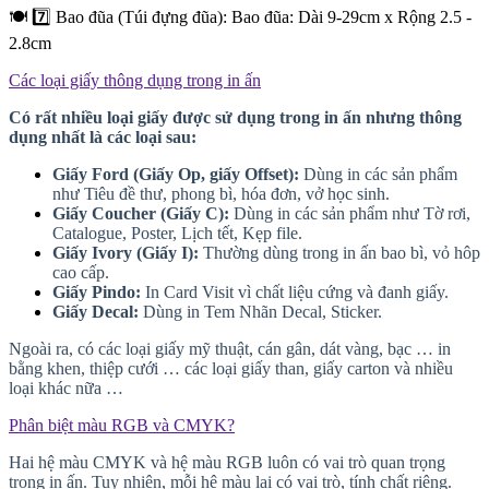
🍽️ 7️⃣ Bao đũa (Túi đựng đũa): Bao đũa: Dài 9-29cm x Rộng 2.5 -
2.8cm
Các loại giấy thông dụng trong in ấn
Có rất nhiều loại giấy được sử dụng trong in ấn nhưng thông
dụng nhất là các loại sau:
Giấy Ford (Giấy Op, giấy Offset):
Dùng in các sản phẩm
như Tiêu đề thư, phong bì, hóa đơn, vở học sinh.
Giấy Coucher (Giấy C):
Dùng in các sản phẩm như Tờ rơi,
Catalogue, Poster, Lịch tết, Kẹp file.
Giấy Ivory (Giấy I):
Thường dùng trong in ấn bao bì, vỏ hôp
cao cấp.
Giấy Pindo:
In Card Visit vì chất liệu cứng và đanh giấy.
Giấy Decal:
Dùng in Tem Nhãn Decal, Sticker.
Ngoài ra, có các loại giấy mỹ thuật, cán gân, dát vàng, bạc … in
bằng khen, thiệp cưới … các loại giấy than, giấy carton và nhiều
loại khác nữa …
Phân biệt màu RGB và CMYK?
Hai hệ màu CMYK và hệ màu RGB luôn có vai trò quan trọng
trong in ấn. Tuy nhiên, mỗi hệ màu lại có vai trò, tính chất riêng.