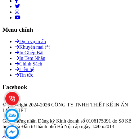
Menu chính
Dịch vụ in ấn
Khuyến mại (*)
In Ghép Bài
In Tem Nhãn
Chính Sách
Liên hệ
Tin tức
Facebook
© Copyright 2024-2026 CÔNG TY TNHH THIẾT KẾ IN ẤN
LIÊN VIỆT.
Giấy chứng nhận Đăng ký Kinh doanh số 0106175391 do Sở Kế
hoạch và Đầu tư thành phố Hà Nội cấp ngày 14/05/2013