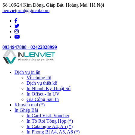
Số 106/24 Kim Đồng, Giáp Bát, Hoàng Mai, Hà Nội
lienvietprint@gmail.com
0934947888 - 02422828999
Dịch vụ in ấn
Về chúng tôi
Dịch vụ thiết kế
In Nhanh Kỹ Thuật Số
In Offset - In UV
Gia Công Sau In
Khuyến mại (*)
In Ghép Bài
In Card Visit, Voucher
In Tờ Rơi Tổng Hợp (*)
In Catalogue A4, A5 (*)
In Phong Bì A4, A5, A6 (*)