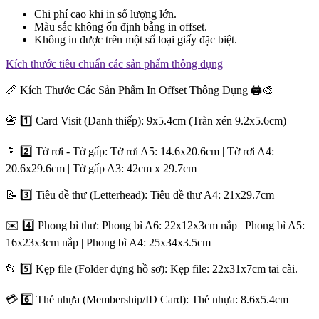
Chi phí cao khi in số lượng lớn.
Màu sắc không ổn định bằng in offset.
Không in được trên một số loại giấy đặc biệt.
Kích thước tiêu chuẩn các sản phẩm thông dụng
📏 Kích Thước Các Sản Phẩm In Offset Thông Dụng 🖨️🎨
📇 1️⃣ Card Visit (Danh thiếp): 9x5.4cm (Tràn xén 9.2x5.6cm)
📄 2️⃣ Tờ rơi - Tờ gấp: Tờ rơi A5: 14.6x20.6cm | Tờ rơi A4:
20.6x29.6cm | Tờ gấp A3: 42cm x 29.7cm
📝 3️⃣ Tiêu đề thư (Letterhead): Tiêu đề thư A4: 21x29.7cm
✉️ 4️⃣ Phong bì thư: Phong bì A6: 22x12x3cm nắp | Phong bì A5:
16x23x3cm nắp | Phong bì A4: 25x34x3.5cm
📂 5️⃣ Kẹp file (Folder đựng hồ sơ): Kẹp file: 22x31x7cm tai cài.
💳 6️⃣ Thẻ nhựa (Membership/ID Card): Thẻ nhựa: 8.6x5.4cm