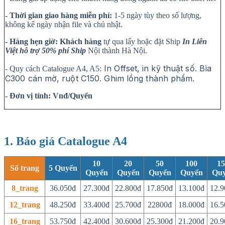
- Thời gian giao hàng miễn phí:
1-5 ngày tùy theo số lượng,
không kể ngày nhận file và chủ nhật.
- Hàng hẹn giờ:
Khách hàng
tự qua lấy hoặc đặt Ship
In Liên
Việt hỗ trợ 50% phí Ship
Nội thành Hà Nội.
In Offset, in kỹ thuật số. Bìa
- Quy cách Catalogue A4, A5:
C300 cán mờ, ruột C150. Ghim lồng thành phẩm.
- Đơn vị tính: Vnđ/Quyển
1. Báo giá Catalogue A4
10
20
50
100
15
Số trang
5 Quyển
Quyển
Quyển
Quyển
Quyển
Qu
8_trang
36.050đ
27.300đ
22.800đ
17.850đ
13.100đ
12.9
12_trang
48.250đ
33.400đ
25.700đ
22800đ
18.000đ
16.5
16_trang
53.750đ
42.400đ
30.600đ
25.300đ
21.200đ
20.9