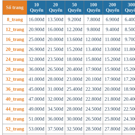
10
20
50
100
200
300
Số trang
Quyển
Quyển
Quyển
Quyển
Quyển
Quy
8_trang
16.000đ
13.500đ
9.200đ
7.800đ
6.900đ
6.40
12_trang
20.900đ
16.000đ
12.200đ
9.800đ
9.400đ
8.50
16_trang
25.000đ
20.000đ
13.600đ
12.000đ
11.000đ
9.70
20_trang
26.900đ
21.500đ
15.200đ
13.400đ
13.000đ
11.80
24_trang
32.000đ
23.500đ
18.000đ
15.800đ
15.200đ
13.60
28_trang
36.000đ
26.500đ
20.400đ
17.900đ
15.900đ
15.20
32_trang
41.000đ
28.000đ
23.000đ
20.100đ
17.900đ
17.20
36_trang
45.000đ
31.000đ
25.400đ
22.300đ
20.000đ
18.90
40_trang
47.000đ
32.000đ
26.000đ
22.800đ
21.800đ
20.40
44_trang
49.000đ
34.500đ
28.000đ
24.500đ
23.900đ
22.50
48_trang
51.000đ
36.000đ
30.000đ
26.500đ
25.800đ
24.30
52_trang
53.000đ
37.500đ
32.500đ
28.500đ
27.800đ
26.00