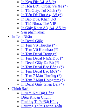
In Kẹp File A4, A5 (*)
In Hóa Đơn, Order, Vé Xe (*)
In Túi Giấy, Túi Xách (*)
In Tiêu Đề Thư A4, A5 (*)
In Bao Đũa, Khăn Ướt
In Thẻ Nhựa, Thẻ VIP
In Giấy Khen A3, A4, A5 (*)
Sản phẩm khác
In Tem Nhãn
In Decal Giấy
In Tem Vỡ Thường (*)
In Tem Vỡ Koanhao (*)
In Tem Decal Trong (*)
In Tem Decal Nhựa Đục (*)
In Decal Giấy Da Bò (*)
In Tem Decal Bạc Bóng (*)
In Tem Decal Bạc Mờ (*)
In Tem 7 Màu Thường (*)
In Tem 7 Màu Hologram (*)
In Decal Giấy Ghép Bài (*)
Chính Sách
Lưu Ý Khi Đặt Hàng
Điều Khoản Chung
Phương Thức Đặt Hàng
Phương Thức Thanh Toán