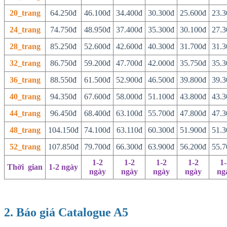
20_trang
64.250đ
46.100đ
34.400đ
30.300đ
25.600đ
23.3
24_trang
74.750đ
48.950đ
37.400đ
35.300đ
30.100đ
27.3
28_trang
85.250đ
52.600đ
42.600đ
40.300đ
31.700đ
31.3
32_trang
86.750đ
59.200đ
47.700đ
42.000đ
35.750đ
35.3
36_trang
88.550đ
61.500đ
52.900đ
46.500đ
39.800đ
39.3
40_trang
94.350đ
67.600đ
58.000đ
51.100đ
43.800đ
43.3
44_trang
96.450đ
68.400đ
63.100đ
55.700đ
47.800đ
47.3
48_trang
104.150đ
74.100đ
63.110đ
60.300đ
51.900đ
51.3
52_trang
107.850đ
79.700đ
66.300đ
63.900đ
56.200đ
55.7
1-2
1-2
1-2
1-2
1-
Thời
_
gian
1-2 ngày
ngày
ngày
ngày
ngày
ng
2. Báo giá Catalogue A5