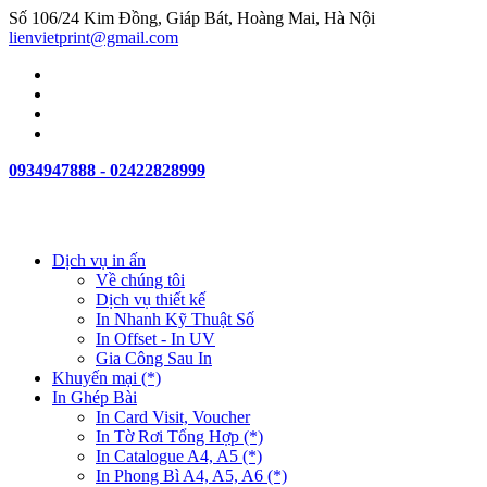
Số 106/24 Kim Đồng, Giáp Bát, Hoàng Mai, Hà Nội
lienvietprint@gmail.com
0934947888 - 02422828999
Dịch vụ in ấn
Về chúng tôi
Dịch vụ thiết kế
In Nhanh Kỹ Thuật Số
In Offset - In UV
Gia Công Sau In
Khuyến mại (*)
In Ghép Bài
In Card Visit, Voucher
In Tờ Rơi Tổng Hợp (*)
In Catalogue A4, A5 (*)
In Phong Bì A4, A5, A6 (*)