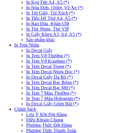
In Kẹp File A4, A5 (*)
In Hóa Đơn, Order, Vé Xe (*)
In Túi Giấy, Túi Xách (*)
In Tiêu Đề Thư A4, A5 (*)
In Bao Đũa, Khăn Ướt
In Thẻ Nhựa, Thẻ VIP
In Giấy Khen A3, A4, A5 (*)
Sản phẩm khác
In Tem Nhãn
In Decal Giấy
In Tem Vỡ Thường (*)
In Tem Vỡ Koanhao (*)
In Tem Decal Trong (*)
In Tem Decal Nhựa Đục (*)
In Decal Giấy Da Bò (*)
In Tem Decal Bạc Bóng (*)
In Tem Decal Bạc Mờ (*)
In Tem 7 Màu Thường (*)
In Tem 7 Màu Hologram (*)
In Decal Giấy Ghép Bài (*)
Chính Sách
Lưu Ý Khi Đặt Hàng
Điều Khoản Chung
Phương Thức Đặt Hàng
Phương Thức Thanh Toán