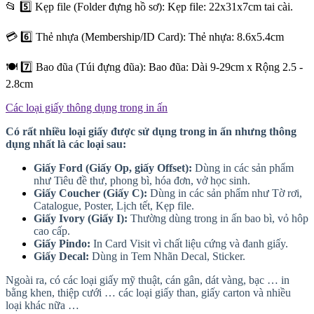
📂 5️⃣ Kẹp file (Folder đựng hồ sơ): Kẹp file: 22x31x7cm tai cài.
💳 6️⃣ Thẻ nhựa (Membership/ID Card): Thẻ nhựa: 8.6x5.4cm
🍽️ 7️⃣ Bao đũa (Túi đựng đũa): Bao đũa: Dài 9-29cm x Rộng 2.5 -
2.8cm
Các loại giấy thông dụng trong in ấn
Có rất nhiều loại giấy được sử dụng trong in ấn nhưng thông
dụng nhất là các loại sau:
Giấy Ford (Giấy Op, giấy Offset):
Dùng in các sản phẩm
như Tiêu đề thư, phong bì, hóa đơn, vở học sinh.
Giấy Coucher (Giấy C):
Dùng in các sản phẩm như Tờ rơi,
Catalogue, Poster, Lịch tết, Kẹp file.
Giấy Ivory (Giấy I):
Thường dùng trong in ấn bao bì, vỏ hôp
cao cấp.
Giấy Pindo:
In Card Visit vì chất liệu cứng và đanh giấy.
Giấy Decal:
Dùng in Tem Nhãn Decal, Sticker.
Ngoài ra, có các loại giấy mỹ thuật, cán gân, dát vàng, bạc … in
bằng khen, thiệp cưới … các loại giấy than, giấy carton và nhiều
loại khác nữa …