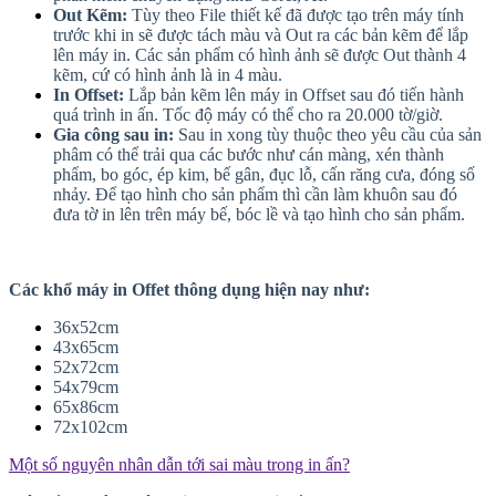
Out Kẽm:
Tùy theo File thiết kế đã được tạo trên máy tính
trước khi in sẽ được tách màu và Out ra các bản kẽm để lắp
lên máy in. Các sản phẩm có hình ảnh sẽ được Out thành 4
kẽm, cứ có hình ảnh là in 4 màu.
In Offset:
Lắp bản kẽm lên máy in Offset sau đó tiến hành
quá trình in ấn. Tốc độ máy có thể cho ra 20.000 tờ/giờ.
Gia công sau in:
Sau in xong tùy thuộc theo yêu cầu của sản
phâm có thể trải qua các bước như cán màng, xén thành
phẩm, bo góc, ép kim, bế gân, đục lỗ, cấn răng cưa, đóng số
nhảy. Để tạo hình cho sản phẩm thì cần làm khuôn sau đó
đưa tờ in lên trên máy bế, bóc lề và tạo hình cho sản phẩm.
Các khổ máy in Offet thông dụng hiện nay như:
36x52cm
43x65cm
52x72cm
54x79cm
65x86cm
72x102cm
Một số nguyên nhân dẫn tới sai màu trong in ấn?