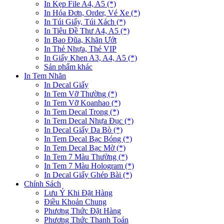
In Kẹp File A4, A5 (*)
In Hóa Đơn, Order, Vé Xe (*)
In Túi Giấy, Túi Xách (*)
In Tiêu Đề Thư A4, A5 (*)
In Bao Đũa, Khăn Ướt
In Thẻ Nhựa, Thẻ VIP
In Giấy Khen A3, A4, A5 (*)
Sản phẩm khác
In Tem Nhãn
In Decal Giấy
In Tem Vỡ Thường (*)
In Tem Vỡ Koanhao (*)
In Tem Decal Trong (*)
In Tem Decal Nhựa Đục (*)
In Decal Giấy Da Bò (*)
In Tem Decal Bạc Bóng (*)
In Tem Decal Bạc Mờ (*)
In Tem 7 Màu Thường (*)
In Tem 7 Màu Hologram (*)
In Decal Giấy Ghép Bài (*)
Chính Sách
Lưu Ý Khi Đặt Hàng
Điều Khoản Chung
Phương Thức Đặt Hàng
Phương Thức Thanh Toán