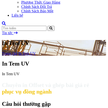
Phương Thức Giao Hàng
Chính Sách Đổi Trả
Chính Sách Bảo Mật
Liên hệ
Tin tức
In Tem UV
Trang chủ
In Tem UV
In Tem UV
In Tem UV
Chuyên in Offset và ghép bài giá rẻ
phục vụ đồng ngành
Câu hỏi thường gặp