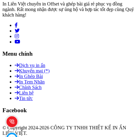
In Liên Việt chuyên in Offset và ghép bài giá rẻ phục vụ đồng
ngành. Rất mong nhận được sự ủng hộ và hợp tác tốt đẹp cùng Quý
khách hàng!
Menu chính
Dịch vụ in ấn
Khuyến mại (*)
In Ghép Bài
In Tem Nhãn
Chính Sách
Liên hệ
Tin tức
Facebook
© Copyright 2024-2026 CÔNG TY TNHH THIẾT KẾ IN ẤN
LIÊN VIỆT.