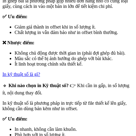
In ghép bài là phương pháp gộp nhiều đơn hàng nhỏ có cùng loại
giấy, cùng cách in vào một bản in lớn để tiết kiệm chi phí.
✅ Ưu điểm:
Giảm giá thành in offset khi in số lượng ít.
Chất lượng in vẫn đảm bảo như in offset bình thường.
❌ Nhược điểm:
Không chủ động được thời gian in (phải đợi ghép đủ bài).
Màu sắc có thể bị ảnh hưởng do ghép với bài khác.
Ít linh hoạt trong chỉnh sửa thiết kế.
In kỹ thuật số là gì?
🔹
Khi nào chọn in Kỹ thuật số?
👉 Khi cần in gấp, in số lượng
ít, nội dung thay đổi.
In kỹ thuật số là phương pháp in trực tiếp từ file thiết kế lên giấy,
không cần dùng bản kẽm như in offset.
✅ Ưu điểm:
In nhanh, không cần làm khuôn.
Phù hợp với in số lượng ít.