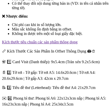
Có thể thay đổi nội dung từng bản in (VD: in tên cá nhân trên
từng tờ).
❌ Nhược điểm:
Chi phí cao khi in số lượng lớn.
Màu sắc không ổn định bằng in offset.
Không in được trên một số loại giấy đặc biệt.
Kích thước tiêu chuẩn các sản phẩm thông dụng
📏 Kích Thước Các Sản Phẩm In Offset Thông Dụng 🖨️🎨
📇 1️⃣ Card Visit (Danh thiếp): 9x5.4cm (Tràn xén 9.2x5.6cm)
📄 2️⃣ Tờ rơi - Tờ gấp: Tờ rơi A5: 14.6x20.6cm | Tờ rơi A4:
20.6x29.6cm | Tờ gấp A3: 42cm x 29.7cm
📝 3️⃣ Tiêu đề thư (Letterhead): Tiêu đề thư A4: 21x29.7cm
✉️ 4️⃣ Phong bì thư: Phong bì A6: 22x12x3cm nắp | Phong bì A5:
16x23x3cm nắp | Phong bì A4: 25x34x3.5cm