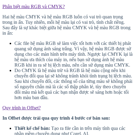
Phân biệt màu RGB và CMYK?
Hai hệ màu CMYK và hệ màu RGB luôn có vai trò quan trọng
trong in ấn. Tuy nhiên, mỗi hệ màu lại có vai trò, tính chất riêng.
Sau đây là sự khác biệt giữa hệ màu CMYK và hệ màu RGB trong
in ấn:
Các file hệ màu RGB sẽ làm việc tốt hơn với các thiết bị phát
quang sử dụng ánh sáng trắng. Vì vậy, hệ màu RGB được sử
dụng cho các màn hình trên máy tính. Ngược lại CMYK lại là
hệ màu ưa thích của máy in, nếu bạn sử dụng ảnh hệ màu
RGB khi in ra sẽ bị lệch màu, nên cần sử dụng màu CMYK.
Do CMYK là hệ màu trừ và RGB là hệ màu cộng nên khi
chuyển đổi qua lại sẽ không tránh khỏi tình trạng bị lệch màu.
Sau khi chuyển đổi, các thông số của từng màu sẽ không phải
số nguyên chẵn mà là các số thập phân lẻ, tùy theo chuyển
đổi màu mà kết quả các bạn nhận được sẽ sáng hơn hoặc tối
hơn màu ban đầu.
Quy trình in Offset?
In Offset được trải qua quy trình 4 bước cơ bản sau:
Thiết kế chế bản:
Tạo ra file cần in trên máy tính qua các
phần mềm chuyên dụng như Corel, AI.