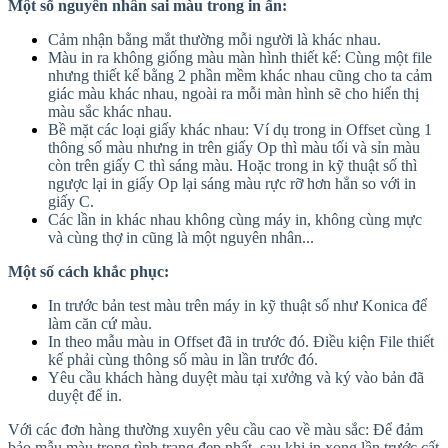
Một số nguyên nhân sai màu trong in ấn:
Cảm nhận bằng mắt thường mỗi người là khác nhau.
Màu in ra không giống màu màn hình thiết kế: Cùng một file
nhưng thiết kế bằng 2 phần mềm khác nhau cũng cho ta cảm
giác màu khác nhau, ngoài ra mỗi màn hình sẽ cho hiển thị
màu sắc khác nhau.
Bề mặt các loại giấy khác nhau: Ví dụ trong in Offset cùng 1
thông số màu nhưng in trên giấy Op thì màu tối và sỉn màu
còn trên giấy C thì sáng màu. Hoặc trong in kỹ thuật số thì
ngược lại in giấy Op lại sáng màu rực rỡ hơn hẳn so với in
giấy C.
Các lần in khác nhau không cùng máy in, không cùng mực
và cùng thợ in cũng là một nguyên nhân...
Một số cách khắc phục:
In trước bản test màu trên máy in kỹ thuật số như Konica để
làm căn cứ màu.
In theo mẫu màu in Offset đã in trước đó. Điều kiện File thiết
kế phải cùng thông số màu in lần trước đó.
Yêu cầu khách hàng duyệt màu tại xưởng và ký vào bản đã
duyệt để in.
Với các đơn hàng thường xuyên yêu cầu cao về màu sắc: Để đảm
bảo mẫu màu trong tình trạng đẹp nhất, sau khi in xong lần trước cất