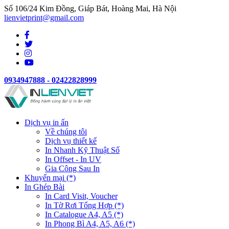
Số 106/24 Kim Đồng, Giáp Bát, Hoàng Mai, Hà Nội
lienvietprint@gmail.com
0934947888 - 02422828999
Dịch vụ in ấn
Về chúng tôi
Dịch vụ thiết kế
In Nhanh Kỹ Thuật Số
In Offset - In UV
Gia Công Sau In
Khuyến mại (*)
In Ghép Bài
In Card Visit, Voucher
In Tờ Rơi Tổng Hợp (*)
In Catalogue A4, A5 (*)
In Phong Bì A4, A5, A6 (*)